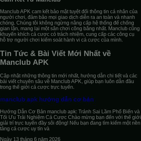
Manclub APK cam kết bảo mật tuyệt đối thông tin cá nhân của
người chơi, đảm bảo mọi giao dịch diễn ra an toàn và nhanh
chóng. Chúng tôi không ngừng nâng cấp hệ thống để chống
gian lận, mang lại một sân chơi công bằng nhất. Manclub cũng
khuyến khích cá cược có trách nhiệm, cung cấp các công cụ
hỗ trợ người chơi kiểm soát hành vi cá cược của mình.
Tin Tức & Bài Viết Mới Nhất về
Manclub APK
Cập nhật những thông tin mới nhất, hướng dẫn chi tiết và các
bài viết chuyên sâu về Manclub APK, giúp bạn luôn dẫn đầu
trong thế giới cá cược trực tuyến.
manclub apk hướng dẫn cơ bản
Hướng Dẫn Cơ Bản manclub apk: Tránh Sai Lầm Phổ Biến và
Tối Ưu Trải Nghiệm Cá Cược Chào mừng bạn đến với thế giới
giải trí trực tuyến đầy sôi động! Nếu bạn đang tìm kiếm một nền
tảng cá cược uy tín và
Ngày 13 tháng 6 năm 2026