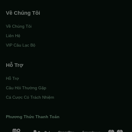
Về Chúng Tôi
Về Chúng Tôi
Liên Hệ
VIP Câu Lạc Bộ
Hỗ Trợ
Hỗ Trợ
Câu Hỏi Thường Gặp
Cá Cược Có Trách Nhiệm
Phương Thức Thanh Toán