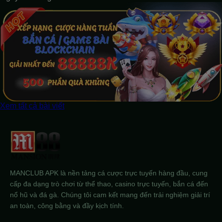
Xem tất cả bài viết
MANCLUB APK là nền tảng cá cược trực tuyến hàng đầu, cung
cấp đa dạng trò chơi từ thể thao, casino trực tuyến, bắn cá đến
nổ hũ và đá gà. Chúng tôi cam kết mang đến trải nghiệm giải trí
an toàn, công bằng và đầy kịch tính.