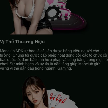
Vị Thế Thương Hiệu
Manclub APK tự hào là cái tên được hàng triệu người chơi tin
tưởng. Chúng tôi được cấp phép hoạt động bởi các tổ chức cờ
bạc quốc tế, đảm bảo tính hợp pháp và công bằng trong mọi trò
chơi. Sự minh bạch và uy tín là nền tảng giúp Manclub giữ
vững vị thế dẫn đầu trong ngành iGaming.