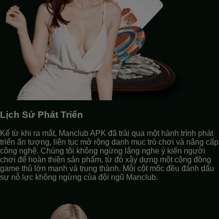
Lịch Sử Phát Triển
Kể từ khi ra mắt, Manclub APK đã trải qua một hành trình phát
triển ấn tượng, liên tục mở rộng danh mục trò chơi và nâng cấp
công nghệ. Chúng tôi không ngừng lắng nghe ý kiến người
chơi để hoàn thiện sản phẩm, từ đó xây dựng một cộng đồng
game thủ lớn mạnh và trung thành. Mỗi cột mốc đều đánh dấu
sự nỗ lực không ngừng của đội ngũ Manclub.