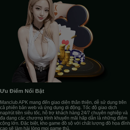
Ưu Điểm Nổi Bật
Manclub APK mang đến giao diện thân thiện, dễ sử dụng trên
cả phiên bản web và ứng dụng di động. Tốc độ giao dịch
nạp/rút tiền siêu tốc, hỗ trợ khách hàng 24/7 chuyên nghiệp và
đa dạng các chương trình khuyến mãi hấp dẫn là những điểm
cộng lớn. Đặc biệt, kho game đồ sộ với chất lượng đồ họa đỉnh
cao sẽ làm hài lòng mọi game thủ.