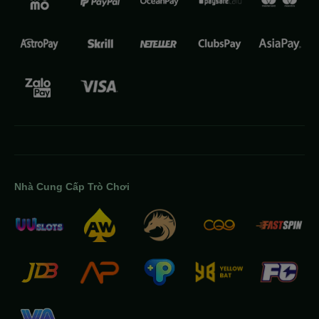
Nhà Cung Cấp Trò Chơi