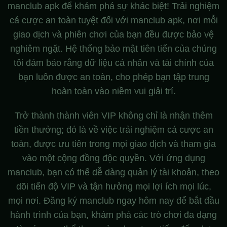
manclub apk để khám phá sự khác biệt! Trải nghiệm
cá cược an toàn tuyệt đối với manclub apk, nơi mỗi
giao dịch và phiên chơi của bạn đều được bảo vệ
nghiêm ngặt. Hệ thống bảo mật tiên tiến của chúng
tôi đảm bảo rằng dữ liệu cá nhân và tài chính của
bạn luôn được an toàn, cho phép bạn tập trung
hoàn toàn vào niềm vui giải trí.
Trở thành thành viên VIP không chỉ là nhận thêm
tiền thưởng; đó là về việc trải nghiệm cá cược an
toàn, được ưu tiên trong mọi giao dịch và tham gia
vào một cộng đồng độc quyền. Với ứng dụng
manclub, bạn có thể dễ dàng quản lý tài khoản, theo
dõi tiến độ VIP và tận hưởng mọi lợi ích mọi lúc,
mọi nơi. Đăng ký manclub ngay hôm nay để bắt đầu
hành trình của bạn, khám phá các trò chơi đa dạng