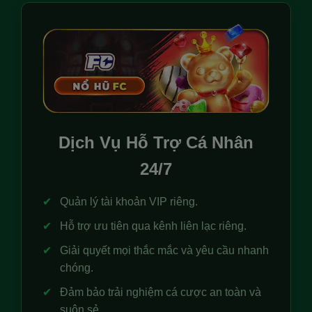
Dịch Vụ Hỗ Trợ Cá Nhân
24/7
Quản lý tài khoản VIP riêng.
Hỗ trợ ưu tiên qua kênh liên lạc riêng.
Giải quyết mọi thắc mắc và yêu cầu nhanh
chóng.
Đảm bảo trải nghiệm cá cược an toàn và
suôn sẻ.