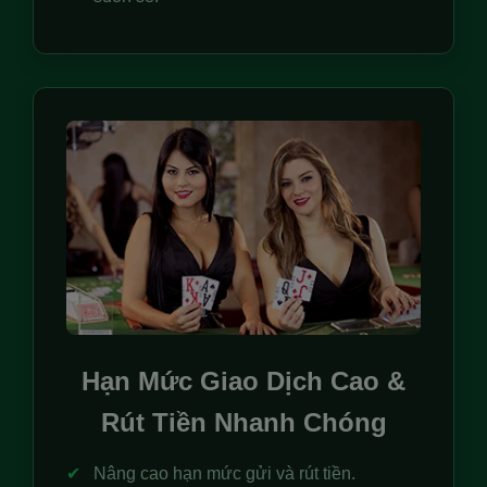
Hạn Mức Giao Dịch Cao &
Rút Tiền Nhanh Chóng
Nâng cao hạn mức gửi và rút tiền.