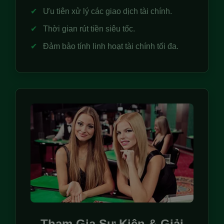
Ưu tiên xử lý các giao dịch tài chính.
Thời gian rút tiền siêu tốc.
Đảm bảo tính linh hoạt tài chính tối đa.
Tham Gia Sự Kiện & Giải