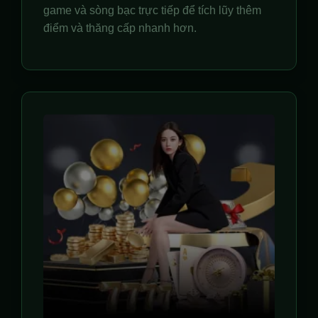
game và sòng bạc trực tiếp để tích lũy thêm
điểm và thăng cấp nhanh hơn.