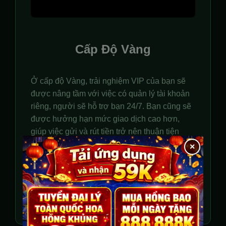
Cấp Độ Vàng
Ở cấp độ Vàng, trải nghiệm VIP của bạn sẽ
được nâng tầm với việc có quản lý tài khoản
riêng, người sẽ hỗ trợ bạn 24/7. Bạn cũng sẽ
được hưởng hạn mức giao dịch cao hơn,
giúp việc gửi và rút tiền trở nên thuận tiện
hơn, cùng với quyền truy cập vào các sự kiện
×
đặc biệt dành riêng cho thành viên VIP. Đây là
một bước tiến lớn trong hành trình VIP của
bạn tại nền tảng manclub, nơi sự an toàn và
tiện lợi luôn được ưu tiên.