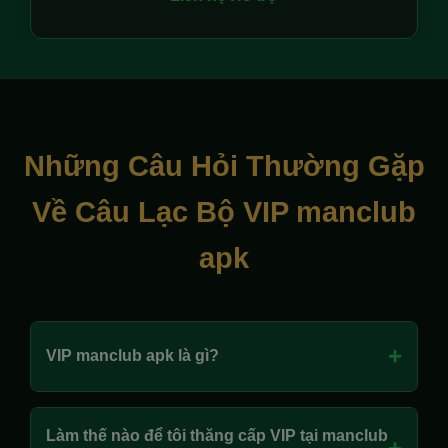
Những Câu Hỏi Thường Gặp
Về Câu Lạc Bộ VIP manclub
apk
+
VIP manclub apk là gì?
Làm thế nào để tôi thăng cấp VIP tại manclub
+