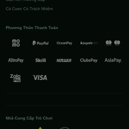
Cá Cược Có Trách Nhiệm
Phương Thức Thanh Toán
Nhà Cung Cấp Trò Chơi